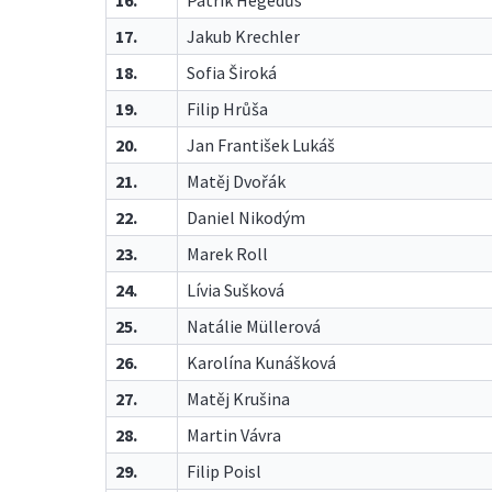
16.
Patrik Hegedűs
17.
Jakub Krechler
18.
Sofia Široká
19.
Filip Hrůša
20.
Jan František Lukáš
21.
Matěj Dvořák
22.
Daniel Nikodým
23.
Marek Roll
24.
Lívia Sušková
25.
Natálie Müllerová
26.
Karolína Kunášková
27.
Matěj Krušina
28.
Martin Vávra
29.
Filip Poisl