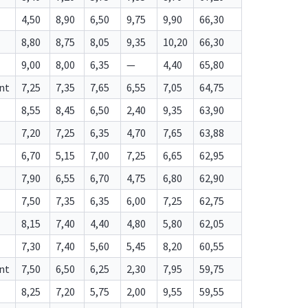
4,50
8,90
6,50
9,75
9,90
66,30
8,80
8,75
8,05
9,35
10,20
66,30
9,00
8,00
6,35
—
4,40
65,80
nt
7,25
7,35
7,65
6,55
7,05
64,75
8,55
8,45
6,50
2,40
9,35
63,90
7,20
7,25
6,35
4,70
7,65
63,88
6,70
5,15
7,00
7,25
6,65
62,95
7,90
6,55
6,70
4,75
6,80
62,90
7,50
7,35
6,35
6,00
7,25
62,75
8,15
7,40
4,40
4,80
5,80
62,05
7,30
7,40
5,60
5,45
8,20
60,55
nt
7,50
6,50
6,25
2,30
7,95
59,75
8,25
7,20
5,75
2,00
9,55
59,55