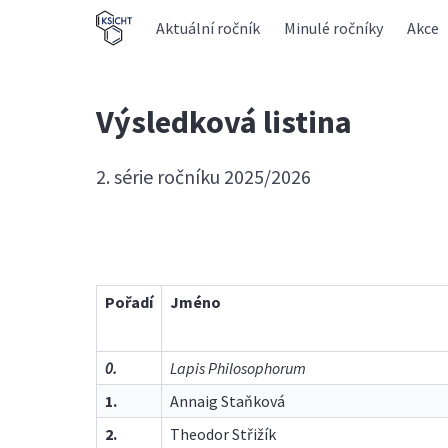
Aktuální ročník
Minulé ročníky
Akce
Výsledková listina
2. série ročníku 2025/2026
Pořadí
Jméno
0.
Lapis Philosophorum
1.
Annaig Staňková
2.
Theodor Střižík