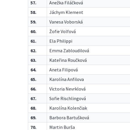
57.
Anežka Filáčková
58.
Jáchym Klement
59.
Vanesa Voborská
60.
Žofie Volfová
61.
Ela Philippi
62.
Emma Zabloudilová
63.
Kateřina Roučková
64.
Aneta Filipová
65.
Karolína Anfilova
66.
Victoria Nevrklová
67.
Sofie Rischlingová
68.
Karolína Kolenčiak
69.
Barbora Bartušková
70.
Martin Burša