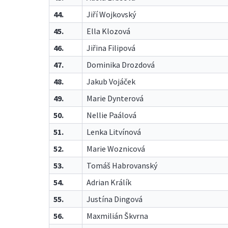
44.
Jiří Wojkovský
45.
Ella Klozová
46.
Jiřina Filipová
47.
Dominika Drozdová
48.
Jakub Vojáček
49.
Marie Dynterová
50.
Nellie Paálová
51.
Lenka Litvínová
52.
Marie Woznicová
53.
Tomáš Habrovanský
54.
Adrian Králík
55.
Justína Dingová
56.
Maxmilián Škvrna