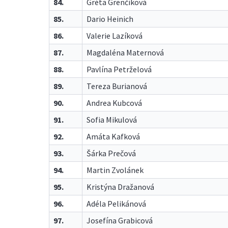
84.
Gréta Grenčíková
85.
Dario Heinich
86.
Valerie Lazíková
87.
Magdaléna Maternová
88.
Pavlína Petrželová
89.
Tereza Burianová
90.
Andrea Kubcová
91.
Sofia Mikulová
92.
Amáta Kafková
93.
Šárka Prečová
94.
Martin Zvolánek
95.
Kristýna Dražanová
96.
Adéla Pelikánová
97.
Josefína Grabicová