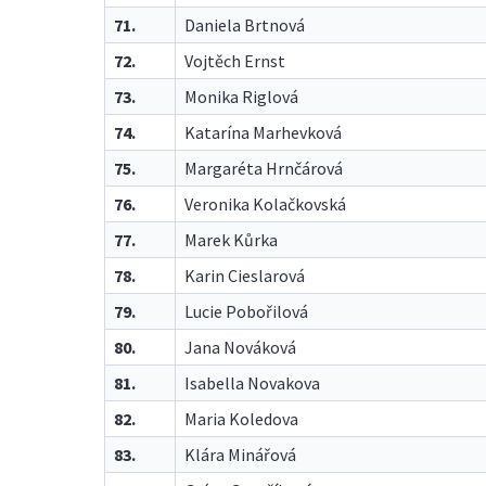
71.
Daniela Brtnová
72.
Vojtěch Ernst
73.
Monika Riglová
74.
Katarína Marhevková
75.
Margaréta Hrnčárová
76.
Veronika Kolačkovská
77.
Marek Kůrka
78.
Karin Cieslarová
79.
Lucie Pobořilová
80.
Jana Nováková
81.
Isabella Novakova
82.
Maria Koledova
83.
Klára Minářová