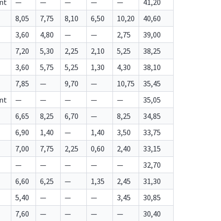
nt
—
—
—
—
—
41,20
8,05
7,75
8,10
6,50
10,20
40,60
3,60
4,80
—
—
2,75
39,00
7,20
5,30
2,25
2,10
5,25
38,25
3,60
5,75
5,25
1,30
4,30
38,10
7,85
—
9,70
—
10,75
35,45
nt
—
—
—
—
—
35,05
6,65
8,25
6,70
—
8,25
34,85
6,90
1,40
—
1,40
3,50
33,75
7,00
7,75
2,25
0,60
2,40
33,15
—
—
—
—
—
32,70
6,60
6,25
—
1,35
2,45
31,30
5,40
—
—
—
3,45
30,85
7,60
—
—
—
—
30,40