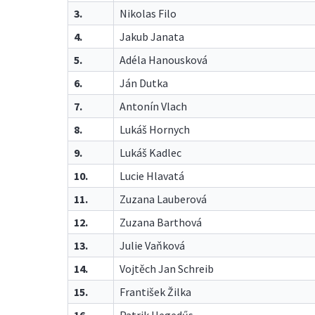
3.
Nikolas Filo
4.
Jakub Janata
5.
Adéla Hanousková
6.
Ján Dutka
7.
Antonín Vlach
8.
Lukáš Hornych
9.
Lukáš Kadlec
10.
Lucie Hlavatá
11.
Zuzana Lauberová
12.
Zuzana Barthová
13.
Julie Vaňková
14.
Vojtěch Jan Schreib
15.
František Žilka