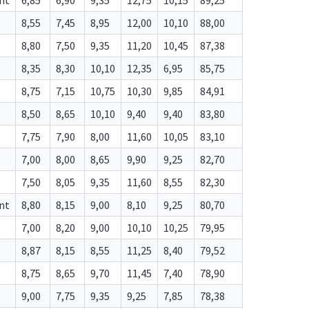
nt
6,85
6,90
9,35
12,75
10,15
89,25
8,55
7,45
8,95
12,00
10,10
88,00
8,80
7,50
9,35
11,20
10,45
87,38
8,35
8,30
10,10
12,35
6,95
85,75
8,75
7,15
10,75
10,30
9,85
84,91
8,50
8,65
10,10
9,40
9,40
83,80
7,75
7,90
8,00
11,60
10,05
83,10
7,00
8,00
8,65
9,90
9,25
82,70
7,50
8,05
9,35
11,60
8,55
82,30
nt
8,80
8,15
9,00
8,10
9,25
80,70
7,00
8,20
9,00
10,10
10,25
79,95
8,87
8,15
8,55
11,25
8,40
79,52
8,75
8,65
9,70
11,45
7,40
78,90
9,00
7,75
9,35
9,25
7,85
78,38