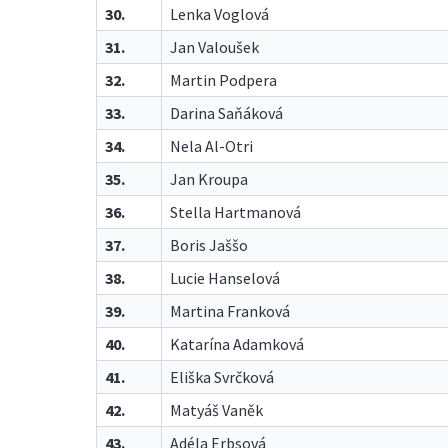
30.
Lenka Voglová
31.
Jan Valoušek
32.
Martin Podpera
33.
Darina Saňáková
34.
Nela Al-Otri
35.
Jan Kroupa
36.
Stella Hartmanová
37.
Boris Jaššo
38.
Lucie Hanselová
39.
Martina Franková
40.
Katarína Adamková
41.
Eliška Svrčková
42.
Matyáš Vaněk
43.
Adéla Erbsová