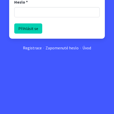
Heslo
*
Registrace
·
Zapomenuté heslo
·
Úvod