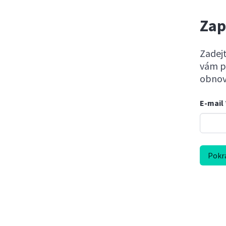
Zap
Zadejt
vám p
obnoví
E-mail